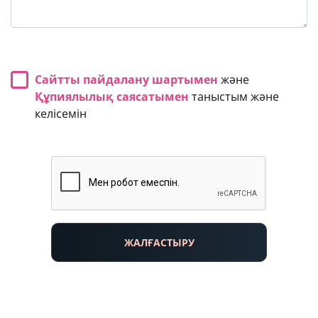
Сайтты пайдалану шартымен
және
Құпиялылық саясатымен
таныстым және
келісемін
ЖАЛҒАСТЫРУ